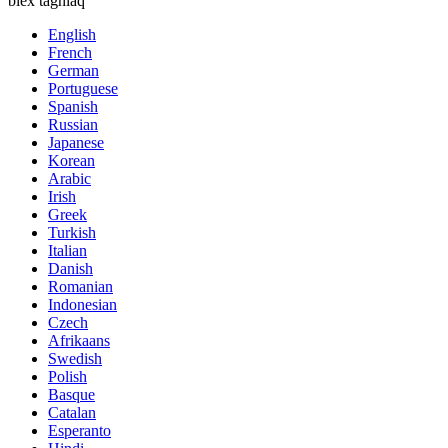
biex tagħlaq
English
French
German
Portuguese
Spanish
Russian
Japanese
Korean
Arabic
Irish
Greek
Turkish
Italian
Danish
Romanian
Indonesian
Czech
Afrikaans
Swedish
Polish
Basque
Catalan
Esperanto