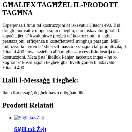
GĦALIEX TAGĦŻEL IL-PRODOTT
TAGĦNA
Esperjenza l-futur tal-kostruzzjoni bl-iskavatur Hitachi 490. Bid-
driegħ innovattiv u open-source tiegħu, dan l-iskavatur jgħolli l-
kapaċitajiet ta’ kwalunkwe proġett ta’ kostruzzjoni, u jagħti
prestazzjoni, effiċjenza u kosteffettività mingħajr paragun. Mill-
indirizzar ta’ terren ta’ sfida sal-massimizzazzjoni tal-produttività, il-
Hitachi 490 huwa s-sieħeb aħħari għas-suċċess fl-industrija tal-
kostruzzjoni. Meta jista’ jkollok l-aħjar, taċċettax inqas – ħu x-
xogħol ta’ kostruzzjoni tiegħek għal livelli ġodda bl-iskavatur
Hitachi 490.
Ħalli l-Messaġġ Tiegħek:
Ikteb il-messaġġ tiegħek hawn u ibgħatu lilna.
Prodotti Relatati
Siġill taż-Żejt