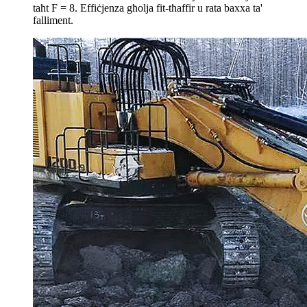
taħt F = 8. Effiċjenza għolja fit-tħaffir u rata baxxa ta'
falliment.