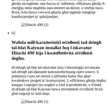
għolja tat-tagħmir, rata baxxa ta' falliment, effiċjenza għolja fl-
enerġija meta mqabbla mal-imrietel tat-tkissir, u storbju baxx.
Rock Arm huwa l-ewwel għażla għal tagħmir mingħajr
kundizzjonijiet ta' splużjonijiet.
02
Waħda mill-karatteristiċi eċċellenti tad-driegħ
tal-blat Kaiyuan installat fuq l-iskavatur
Hitachi 490 hija l-kosteffettività eċċellenti
tiegħu.
Id-driegħ tal-blat tal-iskavatur juża t-teknoloġija avvanzata
tad-driegħ tad-djamanti kaiyuanzhichuang open source, li
jottimizza l-użu tar-riżorsi u jiffranka ħafna flus għal
kwalunkwe proġett ta' kostruzzjoni. L-effiċjenza għolja tiegħu
tnaqqas l-ispejjeż tax-xogħol u żżid il-produttività, u b'hekk
id-driegħ tal-blat Kaiyuan huwa investiment eċċellenti fit-tul
għal negozji ta' kull daqs.