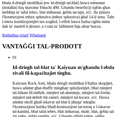
bħala d-driegħ modifikat jew id-driegħ tal-blat) huwa mmuntat
(installat) fuq skavatur Hitachi 490. Għandu benefiċċji tajbin għat-
tneħħija ta' tafal iebes, blat imħassar, ġebla tat-tajn, eċċ. Ilu jintuża
f'kostruzzjoni mhux splussiva (mhux splussiva) għal 14-il sena. Taħt
l-istess kundizzjonijiet tax-xogħol, l-effett huwa ħafna ogħla minn
dak ta' martell li jkisser, u r-rata ta' falliment hija aktar baxxa.
Ibgħatilna email
Whatsapp
VANTAĠĠI TAL-PRODOTT
01
Id-driegħ tal-blat ta' Kaiyuan m'għandu l-ebda
rivali fil-kapaċitajiet tiegħu.
Kaiyuan Rock Arm, bħala driegħ modifikat b'ħafna skopijiet,
huwa adattat għat-tħaffir mingħajr splużjonijiet, bħal minjieri
tal-faħam fil-miftuħ, minjieri tal-aluminju, minjieri tal-fosfat,
minjieri tad-deheb bir-ramel, minjieri tal-kwarz, eċċ. Huwa
adattat ukoll għall-iskavar tal-blat li jiltaqa' miegħu
f'kostruzzjoni bażika bħall-kostruzzjoni tat-toroq u l-iskavar
tal-kantini, bħal tafal iebes, blat imħassar, shale, blat, ġebla tal-
ġir ratba, ġebla ramlija, eċċ. Għandu effetti tajbin, saħħa