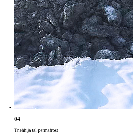
04
Tneħħija tal-permafrost