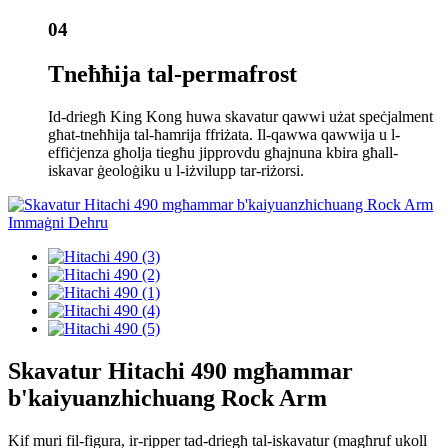
04
Tneħħija tal-permafrost
Id-driegħ King Kong huwa skavatur qawwi użat speċjalment
għat-tneħħija tal-ħamrija ffriżata. Il-qawwa qawwija u l-
effiċjenza għolja tiegħu jipprovdu għajnuna kbira għall-
iskavar ġeoloġiku u l-iżvilupp tar-riżorsi.
Skavatur Hitachi 490 mgħammar
b'kaiyuanzhichuang Rock Arm
Kif muri fil-figura, ir-ripper tad-driegħ tal-iskavatur (magħruf ukoll