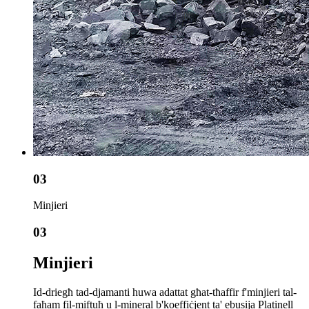
03
Minjieri
03
Minjieri
Id-driegħ tad-djamanti huwa adattat għat-tħaffir f'minjieri tal-
faħam fil-miftuħ u l-mineral b'koeffiċjent ta' ebusija Platinell