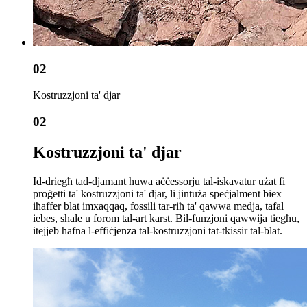
02
Kostruzzjoni ta' djar
02
Kostruzzjoni ta' djar
Id-driegħ tad-djamant huwa aċċessorju tal-iskavatur użat fi
proġetti ta' kostruzzjoni ta' djar, li jintuża speċjalment biex
iħaffer blat imxaqqaq, fossili tar-riħ ta' qawwa medja, tafal
iebes, shale u forom tal-art karst. Bil-funzjoni qawwija tiegħu,
itejjeb ħafna l-effiċjenza tal-kostruzzjoni tat-tkissir tal-blat.