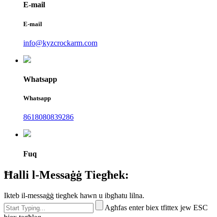
E-mail
E-mail
info@kyzcrockarm.com
Whatsapp
Whatsapp
8618080839286
Fuq
Ħalli l-Messaġġ Tiegħek:
Ikteb il-messaġġ tiegħek hawn u ibgħatu lilna.
Agħfas enter biex tfittex jew ESC