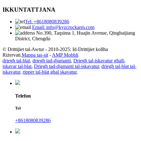
IKKUNTATTJANA
Tel: +8618080839286
Email: info@kyzcrockarm.com
No.390, Taqsima 1, Huajin Avenue, Qingbaijiang
District, Chengdu
© Drittijiet tal-Awtur - 2010-2025: Id-Drittijiet kollha
Riżervati.
Mappa tas-sit
-
AMP Mobbli
driegħ tal-blat
,
driegħ tad-djamanti
,
Driegħ tal-iskavatur għall-
iskavar tal-blat
,
Driegħ tad-djamanti tal-iskavatur
,
driegħ tal-blat tal-
iskavatur
,
ripper tal-blat għal skavatur
,
Telefon
Tel
+8618080839286