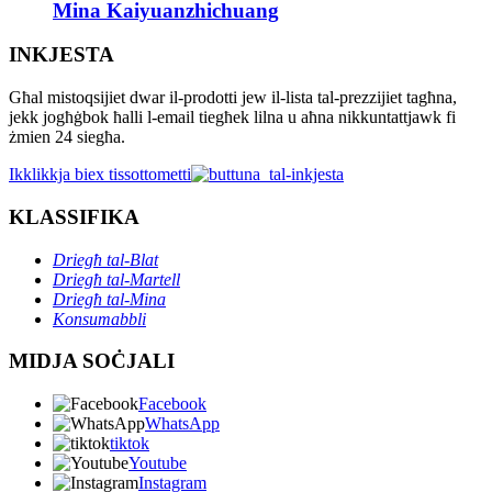
Mina Kaiyuanzhichuang
INKJESTA
Għal mistoqsijiet dwar il-prodotti jew il-lista tal-prezzijiet tagħna,
jekk jogħġbok ħalli l-email tiegħek lilna u aħna nikkuntattjawk fi
żmien 24 siegħa.
Ikklikkja biex tissottometti
KLASSIFIKA
Driegħ tal-Blat
Driegħ tal-Martell
Driegħ tal-Mina
Konsumabbli
MIDJA SOĊJALI
Facebook
WhatsApp
tiktok
Youtube
Instagram