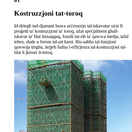
01
Kostruzzjoni tat-toroq
Id-driegħ tad-djamant huwa aċċessorju tal-iskavatur użat fi
proġetti ta' kostruzzjoni ta' toroq, użat speċjalment għall-
iskavar ta' blat imxaqqaq, fossili tar-riħ ta' qawwa medja, tafal
iebes, shale u forom tal-art karst. Bis-saħħa tal-funzjoni
qawwija tiegħu, itejjeb ħafna l-effiċjenza tal-kostruzzjoni tal-
blat li jkisser it-toroq.