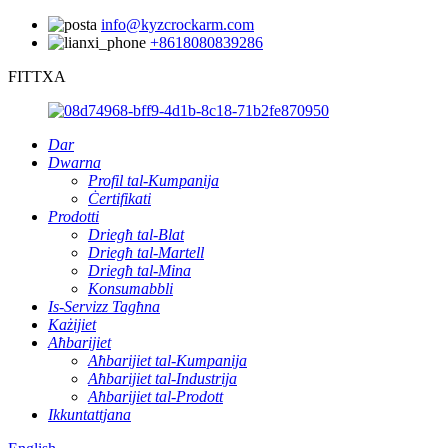
info@kyzcrockarm.com
+8618080839286
FITTXA
Dar
Dwarna
Profil tal-Kumpanija
Ċertifikati
Prodotti
Driegħ tal-Blat
Driegħ tal-Martell
Driegħ tal-Mina
Konsumabbli
Is-Servizz Tagħna
Każijiet
Aħbarijiet
Aħbarijiet tal-Kumpanija
Aħbarijiet tal-Industrija
Aħbarijiet tal-Prodott
Ikkuntattjana